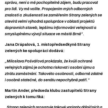
správu, není o mě pochopitelně zájem, budu pracovat
pro lidi. Vy mě volíte. Propojením mých odborných
znalostí a zkušeností se zaměřením Strany zelených se
otevírá velmi výhodná spolupráce v oblasti projektů
dopravních staveb, lepšímu informování veřejnosti a
smysluplnému vývoji situace ve městě Brně“.
Jana Drápalová, 1. místopředsedkyně Strany
zelených ke spolupráci dodává:
„Miloslava Pošvářová prokázala, že kvůli ochraně
veřejných zájmů je ochotna riskovat i osobní újmu a
ztrátu zaměstnání. Takovéto osobnosti, odborně zdatné
i osobně statečné, do senátu nepochybně patří.“
Martin Ander, předseda klubu zastupitelů Strany
zelených k tomu říká:
„Strana zelených prosazuje takové varianty dálničních a