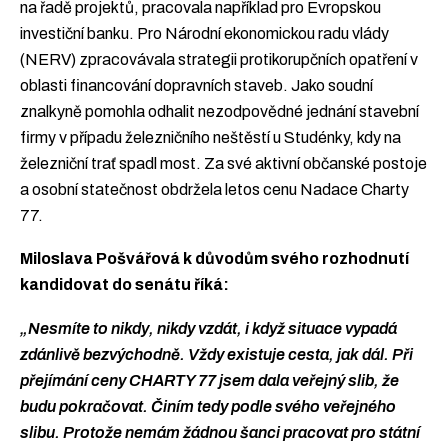
na řadě projektů, pracovala například pro Evropskou
investiční banku. Pro Národní ekonomickou radu vlády
(NERV) zpracovávala strategii protikorupčních opatření v
oblasti financování dopravních staveb. Jako soudní
znalkyně pomohla odhalit nezodpovědné jednání stavební
firmy v případu železničního neštěstí u Studénky, kdy na
železniční trať spadl most. Za své aktivní občanské postoje
a osobní statečnost obdržela letos cenu Nadace Charty
77.
Miloslava Pošvářová k důvodům svého rozhodnutí
kandidovat do senátu říká:
„Nesmíte to nikdy, nikdy vzdát, i když situace vypadá
zdánlivě bezvýchodně. Vždy existuje cesta, jak dál. Při
přejímání ceny CHARTY 77 jsem dala veřejný slib, že
budu pokračovat. Činím tedy podle svého veřejného
slibu. Protože nemám žádnou šanci pracovat pro státní