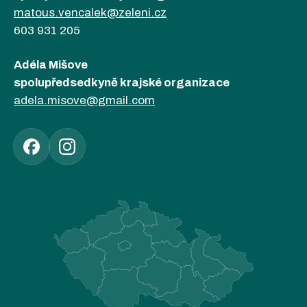
matous.vencalek@zeleni.cz
603 931 205
Adéla Mišove
spolupředsedkyně krajské organizace
adela.misove@gmail.com