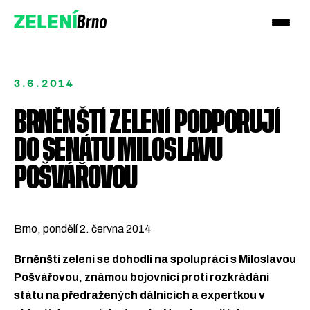
Brno
ZELENÍ
3.6.2014
BRNĚNŠTÍ ZELENÍ PODPORUJÍ
DO SENÁTU MILOSLAVU
Přidejte se!
POŠVÁŘOVOU
Podpořte nás darem
Brno, pondělí 2. června 2014
Brněnští zelení se dohodli na spolupráci s Miloslavou
Pošvářovou, známou bojovnicí proti rozkrádání
státu na předražených dálnicích a expertkou v