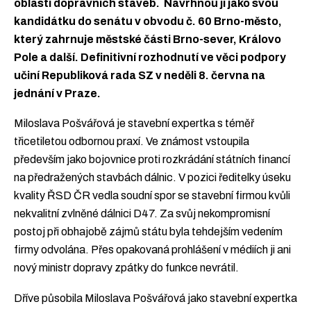
oblasti dopravních staveb. Navrhnou ji jako svou
kandidátku do senátu v obvodu č. 60 Brno-město,
který zahrnuje městské části Brno-sever, Královo
Pole a další. Definitivní rozhodnutí ve věci podpory
učiní Republiková rada SZ v neděli 8. června na
jednání v Praze.
Miloslava Pošvářová je stavební expertka s téměř
třicetiletou odbornou praxí. Ve známost vstoupila
především jako bojovnice proti rozkrádání státních financí
na předražených stavbách dálnic. V pozici ředitelky úseku
kvality ŘSD ČR vedla soudní spor se stavební firmou kvůli
nekvalitní zvlněné dálnici D47. Za svůj nekompromisní
postoj při obhajobě zájmů státu byla tehdejším vedením
firmy odvolána. Přes opakovaná prohlášení v médiích ji ani
nový ministr dopravy zpátky do funkce nevrátil.
Dříve působila Miloslava Pošvářová jako stavební expertka